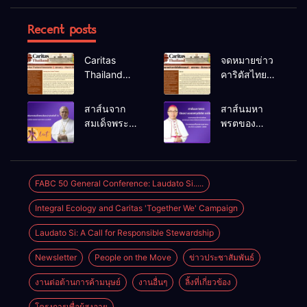
Recent posts
Caritas
จดหมายข่าว
Thailand
คาริตัสไทย
Newsletter
แลนด์ ม.ค.-
(January –
มี.ค. 2026
สาส์นจาก
สาส์นมหา
March 2026)
สมเด็จพระ
พรตของ
สันตะปาปา
บิชอป ยอแซฟ
เลโอที่ 14
วุฒิเลิศ แห่
เนื่องใน
ล้อม ประจำปี
โอกาส
ค.ศ.2026
FABC 50 General Conference: Laudato Si.....
เทศกาลมหา
Integral Ecology and Caritas 'Together We' Campaign
พรต
ค.ศ.2026
Laudato Si: A Call for Responsible Stewardship
Newsletter
People on the Move
ข่าวประชาสัมพันธ์
งานต่อต้านการค้ามนุษย์
งานอื่นๆ
ลิ้งที่เกี่ยวข้อง
โครงการเพื่อผู้สูงอายุ