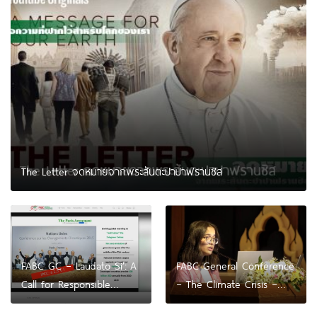
The Letter จดหมายจากพระสันตะปาปาฟรานซิส
FABC GC – Laudato Si’: A
FABC General Conference
Call for Responsible
– The Climate Crisis –
Stewardship | Prof. Hans
Risks & Responses | Ms