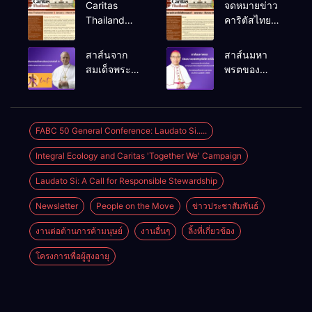
Caritas
จดหมายข่าว
Thailand
คาริตัสไทย
Newsletter
แลนด์ ม.ค.-
(January –
มี.ค. 2026
สาส์นจาก
สาส์นมหา
March 2026)
สมเด็จพระ
พรตของ
สันตะปาปา
บิชอป ยอแซฟ
เลโอที่ 14
วุฒิเลิศ แห่
เนื่องใน
ล้อม ประจำปี
โอกาส
ค.ศ.2026
FABC 50 General Conference: Laudato Si.....
เทศกาลมหา
Integral Ecology and Caritas 'Together We' Campaign
พรต
ค.ศ.2026
Laudato Si: A Call for Responsible Stewardship
Newsletter
People on the Move
ข่าวประชาสัมพันธ์
งานต่อต้านการค้ามนุษย์
งานอื่นๆ
ลิ้งที่เกี่ยวข้อง
โครงการเพื่อผู้สูงอายุ