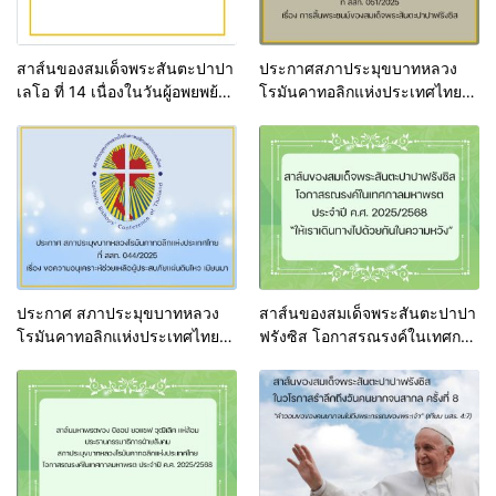
สาส์นของสมเด็จพระสันตะปาปา
ประกาศสภาประมุขบาทหลวง
เลโอ ที่ 14 เนื่องในวันผู้อพยพย้าย
โรมันคาทอลิกแห่งประเทศไทย
ถิ่นและผู้ลี้ภัยสากล ครั้งที่ 111 ปีค
เรื่อง การสิ้นพระชนม์ของสมเด็จ
ริสตศักราช 2025
พระสันตะปาปาฟรังซิส
ประกาศ สภาประมุขบาทหลวง
สาส์นของสมเด็จพระสันตะปาปา
โรมันคาทอลิกแห่งประเทศไทย
ฟรังซิส โอกาสรณรงค์ในเทศกาล
เรื่อง ขอความอนุเคราะห์ช่วย
มหาพรต ค.ศ.2025
เหลือผู้ประสบภัยแผ่นดินไหว เมีย
นมา