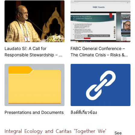
J. Schellnhuber
Ridhima Pandey
Laudato Si’: A Call for
FABC General Conference –
Responsible Stewardship – Bp
The Climate Crisis – Risks &
Allwyn Dsilva -17 Oct’22
Responses | Attorney Antonio
La Vina
Presentations and Documents
ลิงค์ที่เกี่ยวข้อง
Integral Ecology and Caritas 'Together We'
See