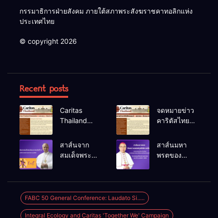
กรรมาธิการฝ่ายสังคม ภายใต้สภาพระสังฆราชคาทอลิกแห่ง
ประเทศไทย
© copyright 2026
Recent posts
Caritas
จดหมายข่าว
Thailand
คาริตัสไทย
Newsletter
แลนด์ ม.ค.-
(January –
มี.ค. 2026
สาส์นจาก
สาส์นมหา
March 2026)
สมเด็จพระ
พรตของ
สันตะปาปา
บิชอป ยอแซฟ
เลโอที่ 14
วุฒิเลิศ แห่
เนื่องใน
ล้อม ประจำปี
โอกาส
ค.ศ.2026
FABC 50 General Conference: Laudato Si.....
เทศกาลมหา
Integral Ecology and Caritas 'Together We' Campaign
พรต