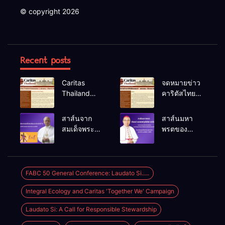
© copyright 2026
Recent posts
Caritas
จดหมายข่าว
Thailand
คาริตัสไทย
Newsletter
แลนด์ ม.ค.-
(January –
มี.ค. 2026
สาส์นจาก
สาส์นมหา
March 2026)
สมเด็จพระ
พรตของ
สันตะปาปา
บิชอป ยอแซฟ
เลโอที่ 14
วุฒิเลิศ แห่
เนื่องใน
ล้อม ประจำปี
โอกาส
ค.ศ.2026
FABC 50 General Conference: Laudato Si.....
เทศกาลมหา
Integral Ecology and Caritas 'Together We' Campaign
พรต
ค.ศ.2026
Laudato Si: A Call for Responsible Stewardship