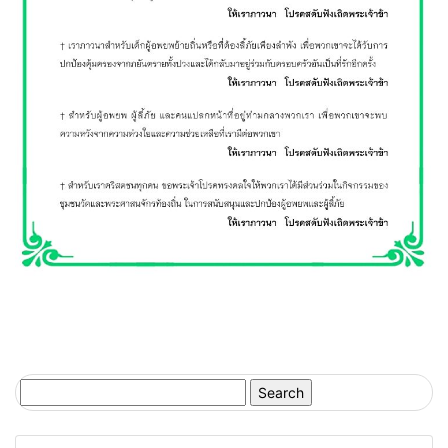
Search
for: