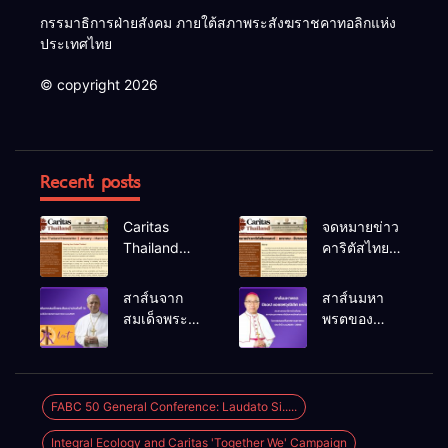
กรรมาธิการฝ่ายสังคม ภายใต้สภาพระสังฆราชคาทอลิกแห่ง
ประเทศไทย
© copyright 2026
Recent posts
Caritas
จดหมายข่าว
Thailand
คาริตัสไทย
Newsletter
แลนด์ ม.ค.-
(January –
มี.ค. 2026
สาส์นจาก
สาส์นมหา
March 2026)
สมเด็จพระ
พรตของ
สันตะปาปา
บิชอป ยอแซฟ
เลโอที่ 14
วุฒิเลิศ แห่
เนื่องใน
ล้อม ประจำปี
โอกาส
ค.ศ.2026
FABC 50 General Conference: Laudato Si.....
เทศกาลมหา
Integral Ecology and Caritas 'Together We' Campaign
พรต