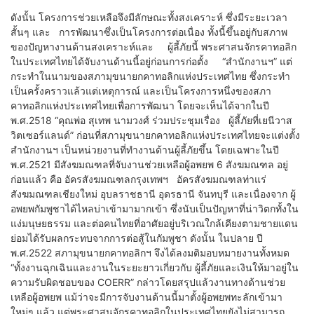
ดังนั้น โครงการช่วยเหลือจึงมีลักษณะทั้งสงเคราะห์ ซึ่งมีระยะเวลา
สั้นๆ และ การพัฒนาซึ่งเป็นโครงการต่อเนื่อง ทั้งนี้ขึ้นอยู่กับสภาพ
ของปัญหางานด้านสงเคราะห์และ ผู้ลี้ภัยนี้ พระศาสนจักรคาทอลิก
ในประเทศไทยได้จับงานด้านนี้อยู่ก่อนการก่อตั้ง “สำนักงานฯ” แต่
กระทำในนามของสภามุขนายกคาทอลิกแห่งประเทศไทย ซึ่งกระทำ
เป็นครั้งคราวแล้วแต่เหตุการณ์ และเป็นโครงการหนึ่งของสภา
คาทอลิกแห่งประเทศไทยเพื่อการพัฒนา โดยจะเห็นได้จากในปี
พ.ศ.2518 “คุณพ่อ สุเทพ นามวงศ์ ร่วมประชุมเรื่อง ผู้ลี้ภัยที่เยนีวาส
วิตเซอร์แลนด์” ก่อนที่สภามุขนายกคาทอลิกแห่งประเทศไทยจะแต่งตั้ง
สำนักงานฯ เป็นหน่วยงานที่ทำงานด้านผู้ลี้ภัยขึ้น โดยเฉพาะในปี
พ.ศ.2521 มีสังฆมณฑลที่จับงานช่วยเหลือผู้อพยพ 6 สังฆมณฑล อยู่
ก่อนแล้ว คือ อัครสังฆมณฑลกรุงเทพฯ อัครสังฆมณฑลท่าแร่
สังฆมณฑลเชียงใหม่ อุบลราชธานี อุดรธานี จันทบุรี และเนื่องจาก ผู้
อพยพกัมพูชาได้ไหลบ่าเข้ามามากเข้า ซึ่งนับเป็นปัญหาที่น่าวิตกทั้งใน
แง่มนุษยธรรม และต่อคนไทยที่อาศัยอยู่บริเวณใกล้เคียงตามชายแดน
ย่อมได้รับผลกระทบจากการต่อสู้ในกัมพูชา ดังนั้น ในปลาย ปี
พ.ศ.2522 สภามุขนายกคาทอลิกฯ จึงได้ลงมติมอบหมายงานทั้งหมด
“ทั้งงานฉุกเฉินและงานในระยะยาวเกี่ยวกับ ผู้ลี้ภัยและเงินให้มาอยู่ใน
ความรับผิดชอบของ COERR” กล่าวโดยสรุปแล้วงานทางด้านช่วย
เหลือผู้อพยพ แม้ว่าจะมีการจับงานด้านนี้มาตั้งผู้อพยพทะลักเข้ามา
ใหม่ๆ แล้ว แต่พระศาสนจักรคาทอลิกในประเทศไทยยังไม่สามารถ