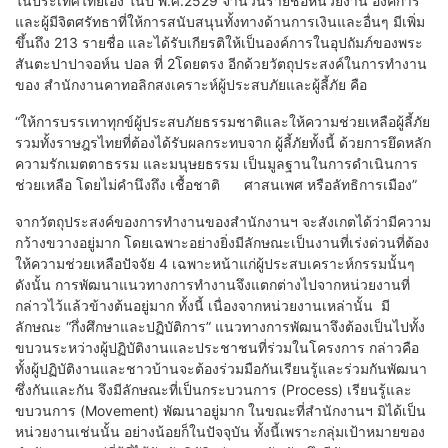
ในประเทศไทยเอง ในปี พ.ศ.2529 จำนวนรายชื่อหน่วยงาน องค์การ
และผู้มีจิตศรัทธาที่ให้การสนับสนุนทั้งทางด้านการเงินและอื่นๆ มีเพิ่ม
ขึ้นถึง 213 รายชื่อ และได้รับเกียรติให้เป็นองค์การในอุปถัมภ์ของพระ
สันตะปาปาจอห์น ปอล ที่ 2โดยตรง อีกด้วยวัตถุประสงค์ในการทำงาน
ของ สำนักงานคาทอลิกสงเคราะห์ผู้ประสบภัยและผู้ลี้ภัย คือ
“ให้การบรรเทาทุกข์ผู้ประสบภัยธรรมชาติและให้ความช่วยเหลือผู้ลี้ภัย
รวมทั้งราษฎรไทยที่ต้องได้รับผลกระทบจาก ผู้ลี้ภัยทั้งนี้ ด้วยการยึดหลัก
ความรักเมตตาธรรม และมนุษยธรรม เป็นมูลฐานในการดำเนินการ
ช่วยเหลือ โดยไม่คำนึงถึง เชื้อชาติ ศาสนเพศ หรือลัทธิการเมือง”
จากวัตถุประสงค์ของการทำงานของสำนักงานฯ จะสังเกตได้ว่ามีความ
กว้างขวางอยู่มาก โดยเฉพาะอย่างยิ่งมีลักษณะเป็นงานที่เร่งด่วนที่ต้อง
ให้ความช่วยเหลือปัจจัย 4 เฉพาะหน้าแก่ผู้ประสบเคราะห์กรรมนั้นๆ
ดังนั้น การพัฒนาแนวทางการทำงานจึงแตกต่างไปจากหน่วยงานที่
กล่าวไว้แล้วข้างต้นอยู่มาก ทั้งนี้ เนื่องจากหน่วยงานเหล่านั้น มี
ลักษณะ “กึ่งศึกษาและปฏิบัติการ” แนวทางการพัฒนาจึงต้องเป็นไปทั้ง
ขบวนระหว่างผู้ปฏิบัติงานและประชาชนที่ร่วมในโครงการ กล่าวคือ
ทั้งผู้ปฏิบัติงานและชาวบ้านจะต้องร่วมมือกันเรียนรู้และร่วมกันพัฒนา
ซึ่งกันและกัน จึงมีลักษณะที่เป็นกระบวนการ (Process) เรียนรู้และ
ขบวนการ (Movement) พัฒนาอยู่มาก ในขณะที่สำนักงานฯ มิได้เป็น
หน่วยงานเช่นนั้น อย่างน้อยก็ในปัจจุบัน ทั้งนี้เพราะกลุ่มเป้าหมายของ