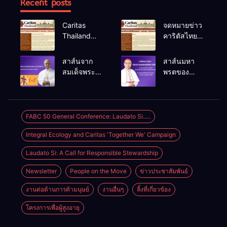
Recent posts
Caritas
จดหมายข่าว
Thailand
คาริตัสไทย
Newsletter
แลนด์ ม.ค.-
(January –
มี.ค. 2026
สาส์นจาก
สาส์นมหา
March 2026)
สมเด็จพระ
พรตของ
สันตะปาปา
บิชอป ยอแซฟ
เลโอที่ 14
วุฒิเลิศ แห่
เนื่องใน
ล้อม ประจำปี
โอกาส
ค.ศ.2026
FABC 50 General Conference: Laudato Si.....
เทศกาลมหา
Integral Ecology and Caritas 'Together We' Campaign
พรต
ค.ศ.2026
Laudato Si: A Call for Responsible Stewardship
Newsletter
People on the Move
ข่าวประชาสัมพันธ์
งานต่อต้านการค้ามนุษย์
งานอื่นๆ
ลิ้งที่เกี่ยวข้อง
โครงการเพื่อผู้สูงอายุ