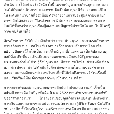
ดำเนินการได้อย่างจริงจังนัก ทั้งนี้ เพราะปัญหาทางด้านบุคลากร และ
“ยังไม่มีทุนดำเนินการ” และความตื่นตัวต่อปัญหานี้ที่จะร่วมกันแก้ไข
ในระดับนานาชาตินี้ยังมีน้อย ดังที่รายงานการประชุมสภามุขนายก
คาทอลิกได้กล่าวว่า “อัครสังฆราช มีชัย ประธานของคณะกรรมการ
ใหม่ได้ชี้แจงว่าปัญหาเรื่องผู้อพยพเป็นปัญหาที่น่าหนักใจ และไม่มีใครรู้
ว่าจะจบสิ้นเมื่อไร
อัครสังฆราช ยังได้กล่าวอีกด้วยว่า การสนับสนุนของสภาพระสังฆราช
คาทอลิกแห่งประเทศไทยส่งจดหมายถึงสภาพระสังฆราชโลก เพื่อ
อธิบายปัญหานี้ไม่ใช่เป็นการแก้ไขปัญหาที่ต้นเหตุ แต่เป็นที่ปลายเหตุ
ผลดีที่จะเกิดขึ้นจะเป็นเพียงความพยายามผลักดันให้รัฐบาลของ
ประเทศเหล่านั้นได้รับรู้ถึงปัญหา และมีความสนใจที่จะช่วยเหลือ ที่สุด
สภาพระสังฆราชฯ ได้ตัดสินใจที่จะส่งจดหมายในนามของสภาพระ
สังฆราชคาทอลิกแห่งประเทศไทย เพื่อชี้ให้เห็นถึงความจริงในเรื่องนี้
และเรียกร้องให้องค์การกุศลต่างๆ เข้ามาช่วยเหลือ”
การรณรงค์ของสภามุขนายกคาทอลิกนับว่าประสบความสำเร็จเป็น
อย่างดี กล่าวคือ ในปีรุ่งขึ้นคือ ปี พ.ศ.2522 ตอนท้ายรายงานประจำปี
ของ “สำนักงานฯ” ได้รายงานขอบคุณถึงการสนับสนุนทั้งทางด้าน
การเงินและบุคลากรของหน่วยงานองค์การ และผู้มีจิตศรัทธา นับได้ถึง
89 รายชื่อ ทั้งในทวีปยุโรป อเมริกา ออสเตรเลีย เอเชีย และหน่วยงาน