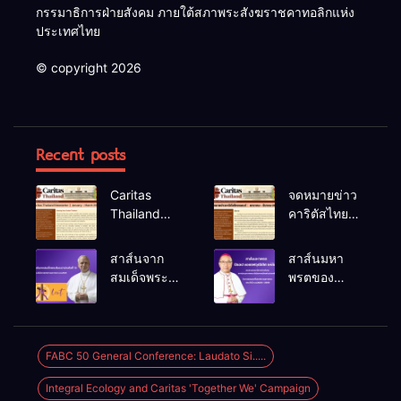
กรรมาธิการฝ่ายสังคม ภายใต้สภาพระสังฆราชคาทอลิกแห่ง
ประเทศไทย
© copyright 2026
Recent posts
Caritas
จดหมายข่าว
Thailand
คาริตัสไทย
Newsletter
แลนด์ ม.ค.-
(January –
มี.ค. 2026
สาส์นจาก
สาส์นมหา
March 2026)
สมเด็จพระ
พรตของ
สันตะปาปา
บิชอป ยอแซฟ
เลโอที่ 14
วุฒิเลิศ แห่
เนื่องใน
ล้อม ประจำปี
โอกาส
ค.ศ.2026
FABC 50 General Conference: Laudato Si.....
เทศกาลมหา
Integral Ecology and Caritas 'Together We' Campaign
พรต