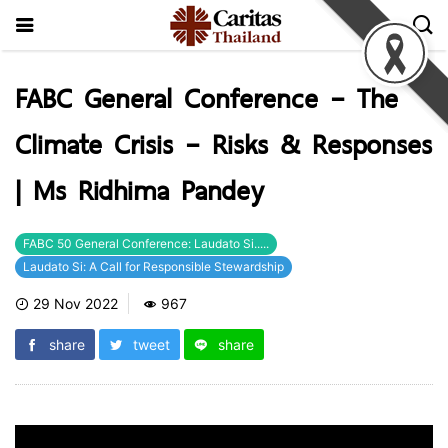
FABC General Conference – The
Climate Crisis – Risks & Responses
| Ms Ridhima Pandey
FABC 50 General Conference: Laudato Si.....
Laudato Si: A Call for Responsible Stewardship
29 Nov 2022
967
share
tweet
share